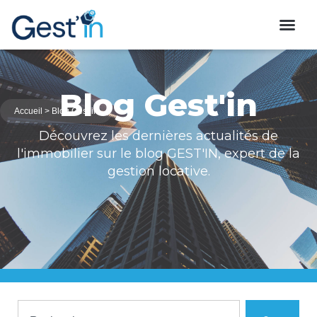
Blog Gest'in
Accueil
>
Blog Gest’in
Découvrez les dernières actualités de
l'immobilier sur le blog GEST'IN, expert de la
gestion locative.