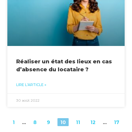
Réaliser un état des lieux en cas
d’absence du locataire ?
LIRE L'ARTICLE »
30 août 2022
1
…
8
9
10
11
12
…
17