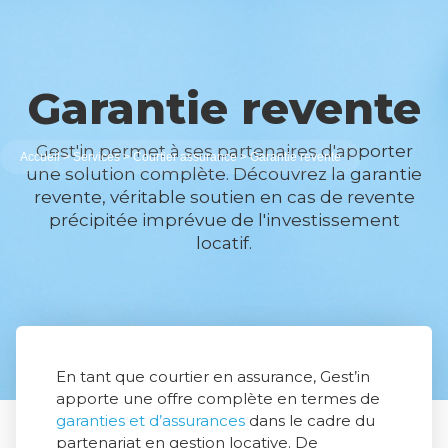
Garantie revente
Gest'in permet à ses partenaires d'apporter
Accueil
>
Services
>
Courtier assurance
>
Garantie revente
une solution complète. Découvrez la garantie
revente, véritable soutien en cas de revente
précipitée imprévue de l'investissement
locatif.
En tant que courtier en assurance, Gest’in
apporte une offre complète en termes de
garanties et d’assurances
dans le cadre du
partenariat en gestion locative. De