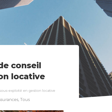
de conseil
on locative
sous-exploité en gestion locative
ssurances
,
Tous