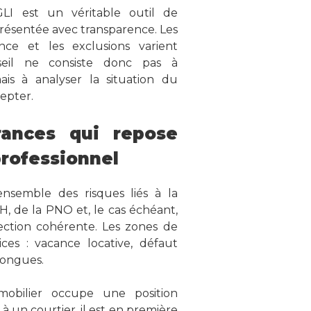
 GLI est un véritable outil de
 présentée avec transparence. Les
ence et les exclusions varient
seil ne consiste donc pas à
s à analyser la situation du
cepter.
rances qui repose
professionnel
nsemble des risques liés à la
H, de la PNO et, le cas échéant,
ection cohérente. Les zones de
ices : vacance locative, défaut
longues.
mobilier occupe une position
à un courtier, il est en première