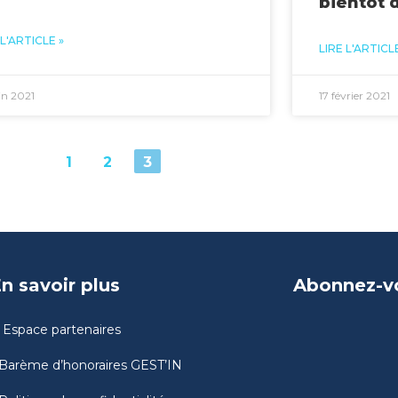
bientôt 
 L'ARTICLE »
LIRE L'ARTICLE
in 2021
17 février 2021
1
2
3
n savoir plus
Abonnez-vo
Espace partenaires
Barème d’honoraires GEST’IN