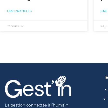
LIRE L'ARTICLE »
LIRE
17 août 2021
23 ju
E
La gestion connectée à l’humain