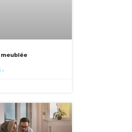
n meublée
 »