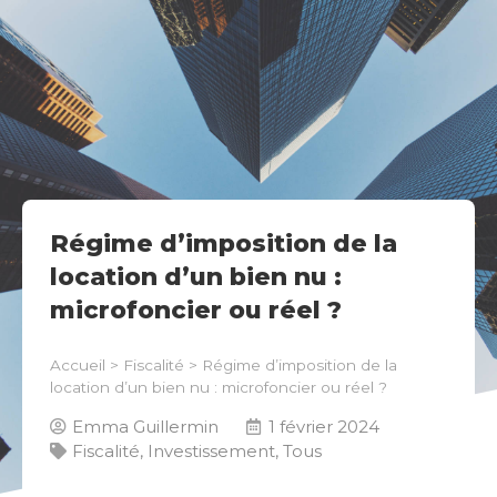
Régime d’imposition de la
location d’un bien nu :
microfoncier ou réel ?
Accueil
>
Fiscalité
>
Régime d’imposition de la
location d’un bien nu : microfoncier ou réel ?
Emma Guillermin
1 février 2024
Fiscalité
,
Investissement
,
Tous