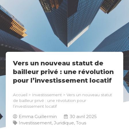
Vers un nouveau statut de
bailleur privé : une révolution
pour l’investissement locatif
Accueil
>
Investissement
>
Vers un nouveau statut
de bailleur privé : une révolution pour
l’investissement locatif
Emma Guillermin
30 avril 2025
Investissement
,
Juridique
,
Tous