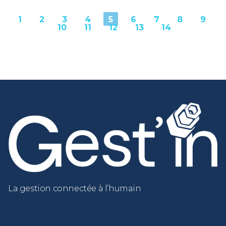
1
2
3
4
5
6
7
8
9
10
11
12
13
14
La gestion connectée à l’humain