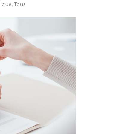
dique
,
Tous