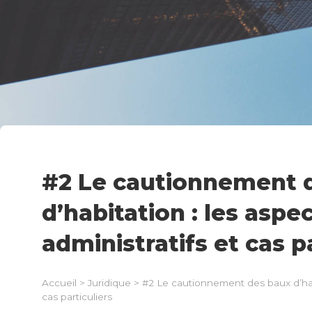
#2 Le cautionnement 
d’habitation : les aspe
administratifs et cas p
Accueil
>
Juridique
>
#2 Le cautionnement des baux d’habit
cas particuliers