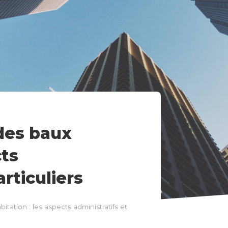
des baux
cts
articuliers
ation : les aspects administratifs et